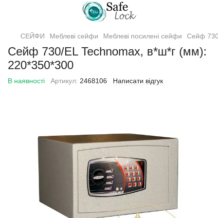
СЕЙФИ
Меблеві сейфи
Меблеві посилені сейфи
Сейф 730
Сейф 730/EL Technomax, в*ш*г (мм):
220*350*300
В наявності
Артикул:
2468106
Написати відгук