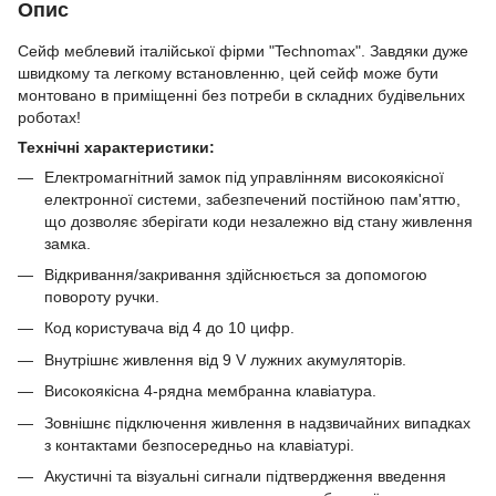
Опис
Сейф меблевий італійської фірми "Technomax". Завдяки дуже
швидкому та легкому встановленню, цей сейф може бути
монтовано в приміщенні без потреби в складних будівельних
роботах!
Технічні характеристики:
Електромагнітний замок під управлінням високоякісної
електронної системи, забезпечений постійною пам'яттю,
що дозволяє зберігати коди незалежно від стану живлення
замка.
Відкривання/закривання здійснюється за допомогою
повороту ручки.
Код користувача від 4 до 10 цифр.
Внутрішнє живлення від 9 V лужних акумуляторів.
Високоякісна 4-рядна мембранна клавіатура.
Зовнішнє підключення живлення в надзвичайних випадках
з контактами безпосередньо на клавіатурі.
Акустичні та візуальні сигнали підтвердження введення