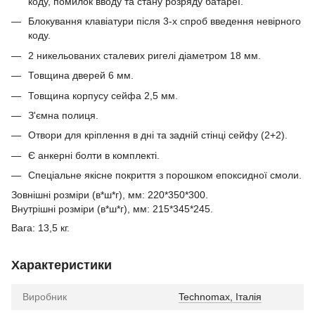
коду, помилок вводу та стану розряду батареї.
Блокування клавіатури після 3-х спроб введення невірного
коду.
2 никельованих сталевих ригелі діаметром 18 мм.
Товщина дверей 6 мм.
Товщина корпусу сейфа 2,5 мм.
З'ємна полиця.
Отвори для кріплення в дні та задній стінці сейфу (2+2).
Є анкерні болти в комплекті.
Спеціальне якісне покриття з порошком епоксидної смоли.
Зовнішні розміри (в*ш*г), мм: 220*350*300.
Внутрішні розміри (в*ш*г), мм: 215*345*245.
Вага: 13,5 кг.
Характеристики
Виробник
Technomax, Італія