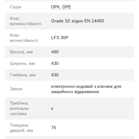
Серія
DPK, DPE
Клас
Grade S2 згідно EN 14450
взломостійкості
Клас
LFS 30P
вогнестійкості
Висота, мм
490
Ширина, мм
430
Глибина, мм
430
електронно-кодовий з ключем для
Замок
аварійного відкривання
Трибічна
ригельна
є
система
Товщина
75
дверей, мм