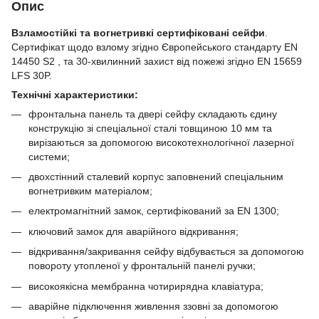
Опис
Взламостійкі та вогнетривкі сертифіковані сейфи
.
Сертифікат щодо взлому згідно Європейського стандарту EN
14450 S2 , та 30-хвилинний захист від пожежі згідно EN 15659
LFS 30P.
Технічні характеристики:
фронтальна панель та двері сейфу складають єдину
конструкцію зі спеціальної сталі товщиною 10 мм та
вирізаються за допомогою високотехнологічної лазерної
системи;
двохстінний сталевий корпус заповнений спеціальним
вогнетривким матеріалом;
електромагнітний замок, сертифікований за EN 1300;
ключовий замок для аварійного відкривання;
відкривання/закривання сейфу відбувається за допомогою
повороту утопленої у фронтальній панелі ручки;
високоякісна мембранна чотирирядна клавіатура;
аварійне підключення живлення ззовні за допомогою