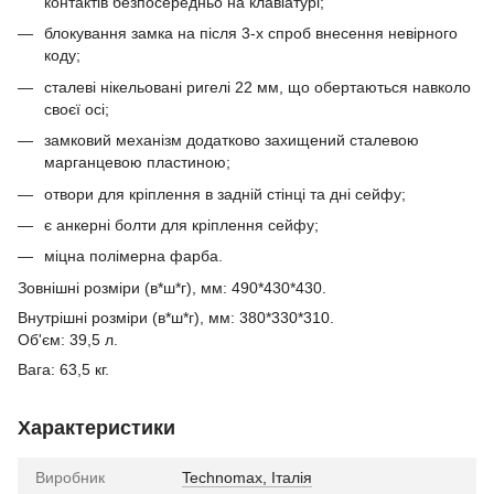
контактів безпосередньо на клавіатурі;
блокування замка на після 3-х спроб внесення невірного
коду;
сталеві нікельовані ригелі 22 мм, що обертаються навколо
своєї осі;
замковий механізм додатково захищений сталевою
марганцевою пластиною;
отвори для кріплення в задній стінці та дні сейфу;
є анкерні болти для кріплення сейфу;
міцна полімерна фарба.
Зовнішні розміри (в*ш*г), мм: 490*430*430.
Внутрішні розміри (в*ш*г), мм: 380*330*310.
Об'єм: 39,5 л.
Вага: 63,5 кг.
Характеристики
Виробник
Technomax, Італія