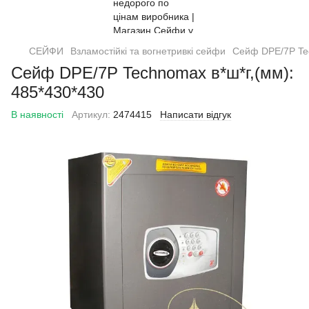
СЕЙФИ
Взламостійкі та вогнетривкі сейфи
Сейф DPE/7P Tec
Сейф DPE/7P Technomax в*ш*г,(мм):
485*430*430
В наявності
Артикул:
2474415
Написати відгук