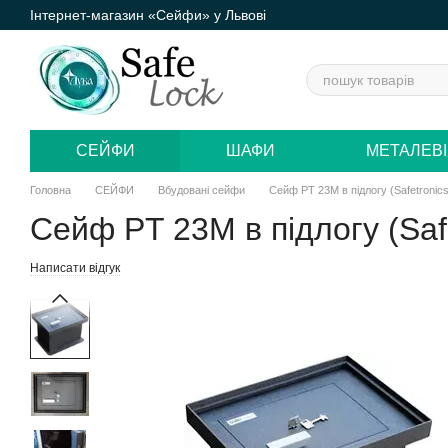
Інтернет-магазин «Сейфи» у Львові
Перейти до основного контенту
СЕЙФИ
ШАФИ
МЕТАЛЕВІ
Головна
СЕЙФИ
Вбудовані сейфи
Сейф РT 23M в підлогу (Safetronic
Сейф РT 23M в підлогу (Saf
Написати відгук