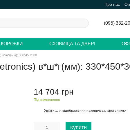
Про нас
Оп
(095) 332-2
 КОРОБКИ
СХОВИЩА ТА ДВЕРІ
ОФ
s) в*ш*г(мм): 330*450*300
etronics) в*ш*г(мм): 330*450*
14 704 грн
Під замовлення
Увійти
для відображення накопичувальної знижки
%
Купити