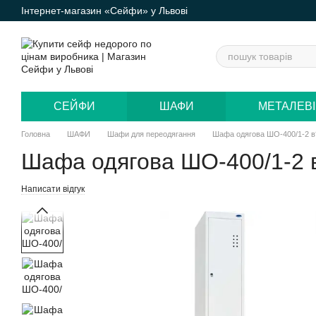
Інтернет-магазин «Сейфи» у Львові
Перейти до основного контенту
СЕЙФИ
ШАФИ
МЕТАЛЕВІ
Головна
ШАФИ
Шафи для переодягання
Шафа одягова ШО-400/1-2 в*
Шафа одягова ШО-400/1-2 в
Написати відгук