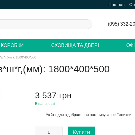
Про нас
Оп
(095) 332-2
 КОРОБКИ
СХОВИЩА ТА ДВЕРІ
ОФ
ш*г,(мм): 1800*400*500
*ш*г,(мм): 1800*400*500
3 537 грн
В наявності
Увійти
для відображення накопичувальної знижки
%
Купити