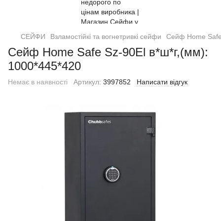
СЕЙФИ
Взламостійкі та вогнетривкі сейфи
Сейф Home Safe 
Сейф Home Safe Sz-90El в*ш*г,(мм):
1000*445*420
Немає в наявності
Артикул:
3997852
Написати відгук