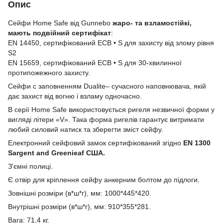
Опис
Сейфи Home Safe від Gunnebo
жаро- та взламостійкі,
мають подвійний сертифікат
:
EN 14450, сертифікований ECB • S для захисту від злому рівня
S2
EN 15659, сертифікований ECB • S для 30-хвилинної
протипожежного захисту.
Cейфи с заповненням Dualite– сучасного наповнювача, якій
дає захист від вогню і взламу одночасно.
В серії Home Safe використовується ригеля незвичної форми у
вигляді літери «V». Така форма ригелів гарантує витримати
любий силовий натиск та зберегти зміст сейфу.
Електронний сейфовий замок сертифікований згідно
EN 1300
Sargent and Greenieaf США.
З'ємні полиці.
Є отвір для кріплення сейфу анкерним болтом до підлоги.
Зовнішні розміри (в*ш*г), мм: 1000*445*420.
Внутрішні розміри (в*ш*г), мм: 910*355*281.
Вага: 71,4 кг.