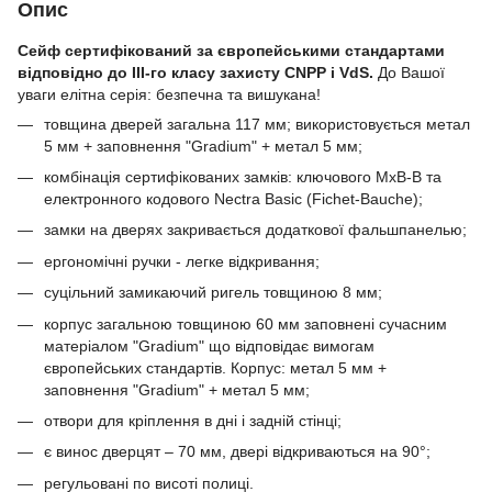
Опис
Сейф сертифікований за європейськими стандартами
відповідно до III-го класу захисту CNPP і VdS.
До Вашої
уваги елітна серія: безпечна та вишукана!
товщина дверей загальна 117 мм; використовується метал
5 мм + заповнення "Gradium" + метал 5 мм;
комбінація сертифікованих замків: ключового MxB-B та
електронного кодового Nectra Basic (Fichet-Bauche);
замки на дверях закривається додаткової фальшпанелью;
ергономічні ручки - легке відкривання;
суцільний замикаючий ригель товщиною 8 мм;
корпус загальною товщиною 60 мм заповнені сучасним
матеріалом "Gradium" що відповідає вимогам
європейських стандартів. Корпус: метал 5 мм +
заповнення "Gradium" + метал 5 мм;
отвори для кріплення в дні і задній стінці;
є винос дверцят – 70 мм, двері відкриваються на 90°;
регульовані по висоті полиці.