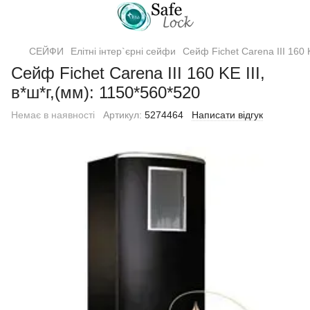
СЕЙФИ
Елітні інтер`єрні сейфи
Сейф Fichet Carena III 160 K
Сейф Fichet Carena III 160 KE III,
в*ш*г,(мм): 1150*560*520
Немає в наявності
Артикул:
5274464
Написати відгук