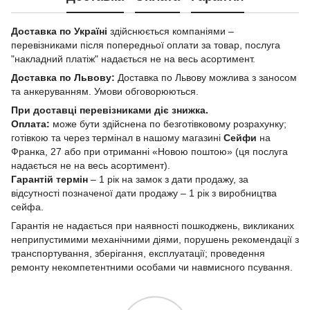
Доставка по Україні
здійснюється компаніями –
перевізниками після попередньої оплати за товар, послуга
"накладний платіж" надається не на весь асортимент.
Доставка по Львову:
Доставка по Львову можлива з заносом
та анкеруванням. Умови обговорюються.
При доставці перевізниками діє знижка.
Оплата:
може бути здійснена по безготівковому розрахунку;
готівкою та через термінал в нашому магазині
Сейфи
на
Франка, 27 або при отриманні «Новою поштою» (ця послуга
надається не на весь асортимент).
Гарантій термін
– 1 рік на замок з дати продажу, за
відсутності позначеної дати продажу – 1 рік з виробництва
сейфа.
Гарантія не надається при наявності пошкоджень, викликаних
неприпустимими механічними діями, порушень рекомендації з
транспортування, зберігання, експлуатації; проведення
ремонту некомпетентними особами чи навмисного псування.