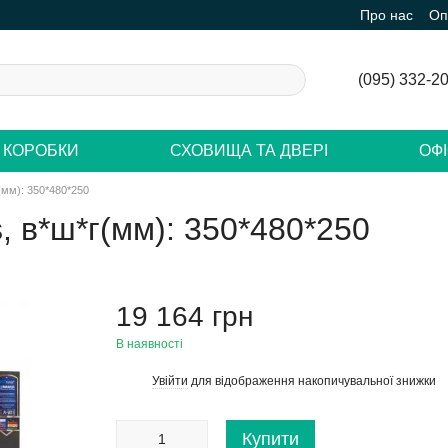
Про нас
Оп
(095) 332-2
 КОРОБКИ
СХОВИЩА ТА ДВЕРІ
ОФ
(мм): 350*480*250
, в*ш*г(мм): 350*480*250
19 164 грн
В наявності
Увійти
для відображення накопичувальної знижки
%
Купити