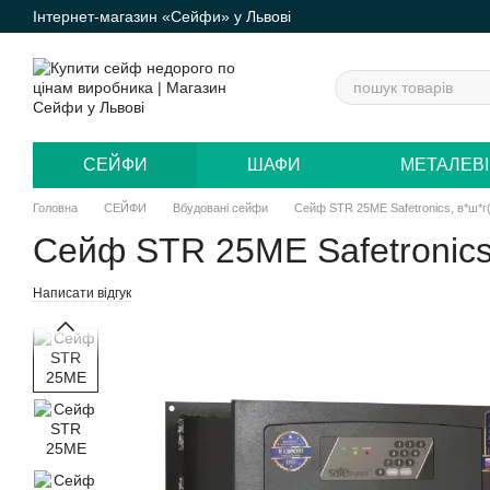
Інтернет-магазин «Сейфи» у Львові
Перейти до основного контенту
СЕЙФИ
ШАФИ
МЕТАЛЕВІ
Головна
СЕЙФИ
Вбудовані сейфи
Сейф STR 25MЕ Safetronics, в*ш*г
Сейф STR 25MЕ Safetronics
Написати відгук