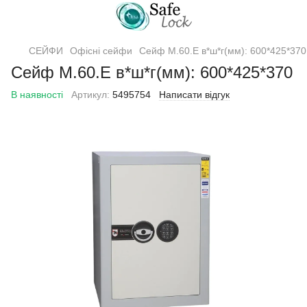
СЕЙФИ
Офісні сейфи
Сейф M.60.E в*ш*г(мм): 600*425*370
Сейф M.60.E в*ш*г(мм): 600*425*370
В наявності
Артикул:
5495754
Написати відгук