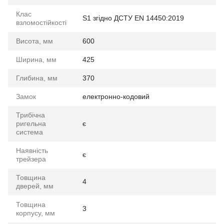
Клас
S1 згідно ДСТУ EN 14450:2019
взломостійкості
Висота, мм
600
Ширина, мм
425
Глибина, мм
370
Замок
електронно-кодовий
Трибічна
ригельна
є
система
Наявність
є
трейзера
Товщина
4
дверей, мм
Товщина
3
корпусу, мм