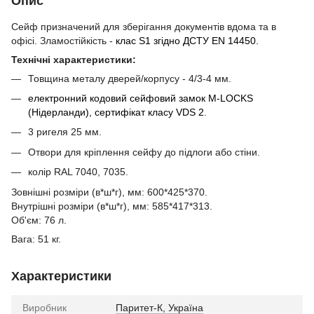
Опис
Сейф призначений для зберігання документів вдома та в
офісі. Зламостійкість -
клас S1 згідно ДСТУ EN 14450.
Технічні характеристики:
Товщина металу дверей/корпусу - 4/3-4 мм.
електронний кодовий сейфовий замок M-LOCKS
(Нідерланди), сертифікат класу VDS 2
.
3 ригеля 25 мм.
Отвори для кріплення сейфу до підлоги або стіни.
колір RAL 7040, 7035.
Зовнішні розміри (в*ш*г), мм: 600*425*370.
Внутрішні розміри (в*ш*г), мм: 585*417*313.
Об'єм: 76 л.
Вага: 51 кг.
Характеристики
Виробник
Паритет-К, Україна