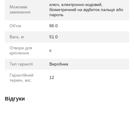
ключ, електронно-кодовий,
Можливе
біометричний на відбиток пальця або
замикання
пароль
Об'єм
86.0
Вага, кг
51.0
Отвори для
є
кріплення
Тип гарантії
Виробник
Гарантійний
12
термін, міс.
Відгуки