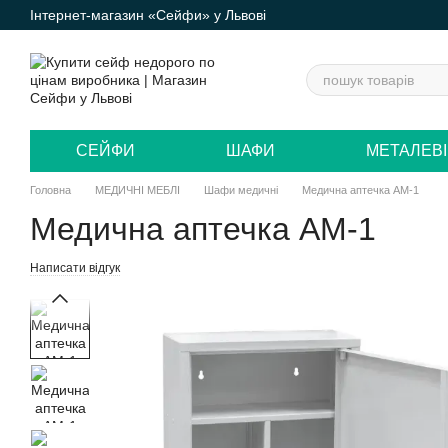
Інтернет-магазин «Сейфи» у Львові
Перейти до основного контенту
СЕЙФИ
ШАФИ
МЕТАЛЕВІ
Головна
МЕДИЧНІ МЕБЛІ
Шафи медичні
Медична аптечка АМ-1
Медична аптечка АМ-1
Написати відгук