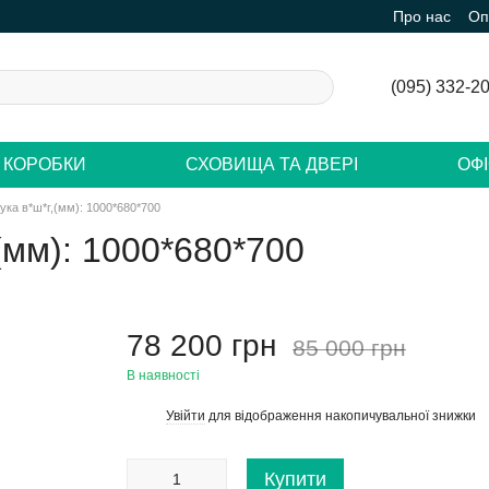
Про нас
Оп
(095) 332-2
 КОРОБКИ
СХОВИЩА ТА ДВЕРІ
ОФ
ка в*ш*г,(мм): 1000*680*700
(мм): 1000*680*700
78 200 грн
85 000 грн
В наявності
Увійти
для відображення накопичувальної знижки
%
Купити