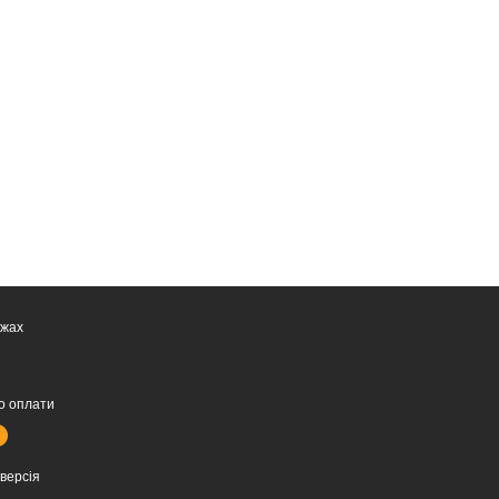
ежах
о оплати
версія