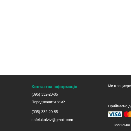
Ми в соцмер
Контактна інформація
(095) 332-20-85
Передзвонити вам?
Приймаємо д
(095) 332-20-85
safelukalviv@gmail.com
Мобільна 