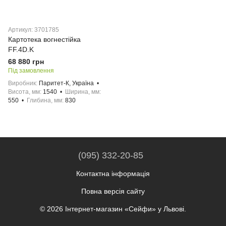
Артикул: 3701785
Картотека вогнестійка
FF.4D.K
68 880 грн
Під замовлення
Виробник
Паритет-К, Україна
Висота, мм
1540
Ширина, мм
550
Глибина, мм
830
(095) 332-20-85
Контактна інформація
Повна версія сайту
© 2026 Інтернет-магазин «Сейфи» у Львові.