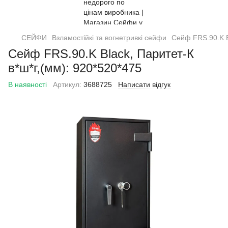
СЕЙФИ
Взламостійкі та вогнетривкі сейфи
Сейф FRS.90.K B
Сейф FRS.90.K Black, Паритет-К
в*ш*г,(мм): 920*520*475
В наявності
Артикул:
3688725
Написати відгук