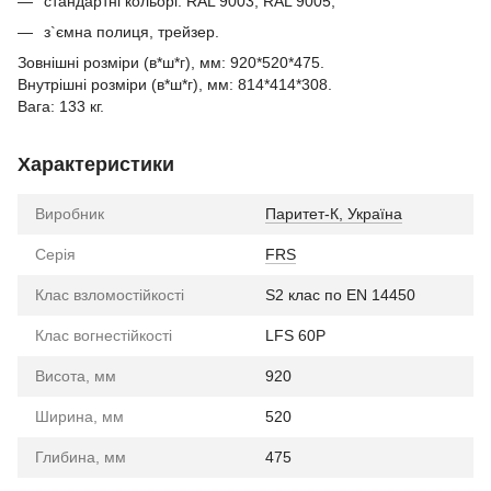
стандартні кольорі: RAL 9003, RAL 9005;
з`ємна полиця, трейзер.
Зовнішні розміри (в*ш*г), мм: 920*520*475.
Внутрішні розміри (в*ш*г), мм: 814*414*308.
Вага: 133 кг.
Характеристики
Виробник
Паритет-К, Україна
Серія
FRS
Клас взломостійкості
S2 клас по EN 14450
Клас вогнестійкості
LFS 60P
Висота, мм
920
Ширина, мм
520
Глибина, мм
475