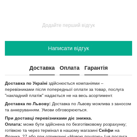
Додайте перший відгук
Написати відгук
Доставка
Оплата
Гарантія
Доставка по Україні
здійснюється компаніями –
перевізниками після попередньої оплати за товар, послуга
"накладний платіж" надається не на весь асортимент.
Доставка по Львову:
Доставка по Львову можлива з заносом
та анкеруванням. Умови обговорюються.
При доставці перевізниками діє знижка.
Оплата:
може бути здійснена по безготівковому розрахунку;
готівкою та через термінал в нашому магазині
Сейфи
на
Франка, 27 або при отриманні «Новою поштою» (ця послуга